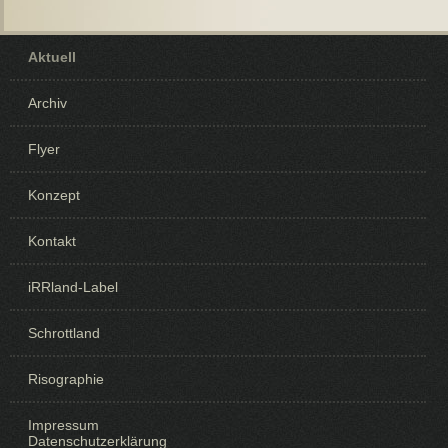
Lektüren
Navigation
Aktuell
überspringen
Archiv
Flyer
Konzept
Kontakt
iRRland-Label
Schrottland
Risographie
Impressum
Datenschutzerklärung