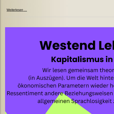
Sa
Weiterlesen …
1.8.26
iRRland-
Filmabend
"Megacities"