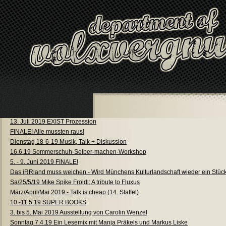
13. Juli 2019 EXIST Prozession
FINALE! Alle mussten raus!
Dienstag 18-6-19 Musik, Talk + Diskussion
16.6.19 Sommerschuh-Selber-machen-Workshop
5. - 9. Juni 2019 FINALE!
Das iRRland muss weichen - Wird Münchens Kulturlandschaft wieder ein Stüc
Sa/25/5/19 Mike Spike Froidl: A tribute to Fluxus
März/April/Mai 2019 - Talk is cheap (14. Staffel)
10.-11.5.19 SUPER BOOKS
3. bis 5. Mai 2019 Ausstellung von Carolin Wenzel
Sonntag 7.4.19 Ein Lesemix mit Manja Präkels und Markus Liske